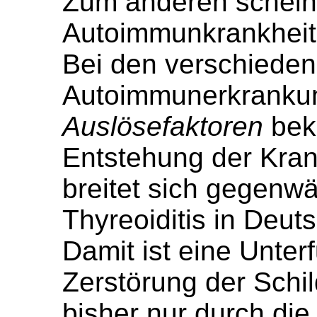
Zum anderen schei
Autoimmunkrankheite
Bei den verschiede
Autoimmunerkrankun
Auslösefaktoren
beka
Entstehung der Kran
breitet sich gegenwä
Thyreoiditis in Deut
Damit ist eine Unte
Zerstörung der Schi
bisher nur durch di