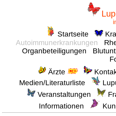
Lup
i
Startseite
Kra
Autoimmunerkrankungen
Rh
Organbeteiligungen
Blutun
F
Ärzte
Konta
Medien/Literaturliste
Lup
Veranstaltungen
Fr
Informationen
Kun