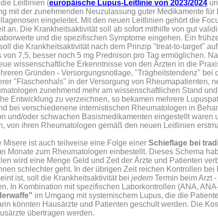
ie Leitlinien (
europäische Lupus-Leitlinie von 2023/2024
un
ng mit der zunehmenden Neuzulassung guter Medikamente für 
agenosen eingeleitet. Mit den neuen Leitlinien gehört die Foc
n. Die Krankheitsaktivität soll ab sofort mithilfe von gut valid
 Laborwerte und die spezifischen Symptome eingehen. Ein frühzei
l die Krankheitsaktivität nach dem Prinzip "treat-to-target" au
s von 7,5, besser noch 5 mg Prednison pro Tag ermöglichen. Na
neue wissenschaftliche Erkenntnisse von den Ärzten in die Prax
reren Gründen - Versorgungsnotlage, "Trägheitstendenz" bei 
terer "Flaschenhals" in der Versorgung von Rheumapatienten, n
atologen zunehmend mehr am wissenschaftlichen Stand und de
che Entwicklung zu verzeichnen, so bekamen mehrere Lupuspati
und bei verschiedenene internistischen Rheumatologen in Behan
rtison und/oder schwachen Basismedikamenten eingestellt waren
, von ihren Rheumatologen gemäß den neuen Leitlinien erstma
Misere ist auch teilweise eine Folge einer
Schieflage bei tra
ei Monate zum Rheumatologen einbestellt. Dieses Schema habe 
ollen wird eine Menge Geld und Zeit der Ärzte und Patienten v
 schlechter geht. In der übrigen Zeit reichen Kontrollen bei 
nt ist, soll die Krankheitsaktivität bei
jedem
Termin beim Arzt -
den. In Kombination mit spezifischen Laborkontrollen (ANA, A
erwaffe"
im Umgang mit systemischem Lupus, die die Patienten
arin könnten Hausärzte und Patienten geschult werden. Die Kos
usärzte übertragen werden.