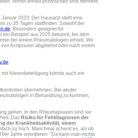
teren Termin erhielt [inzwischen sind mehrere
t Januar 2023. Der Hausarzt stellt eine
s zu 35 Tagen stattfinden. Sowohl der
in.de
. Besonders geeignet für
st ein Beispiel aus 2025 bekannt, bei dem
rmin bei einem Rheumatologen erhielt. Wir
h von Arztpraxen abgelehnt oder nach einem
v.de
.
mit Nierenbeteiligung könnte auch ein
tkontrollen übernehmen. Bei akuter
 Rheumatologen in Behandlung zu kommen,
ung gehen. In den Rheumapraxen sind sie
heit. Das
Risiko für Fehldiagnosen der
 der Krankheitsaktivität, einem
infach zu hoch. Manchmal scheint es, als ob
er Jahre orientieren: "Da kann man nichts