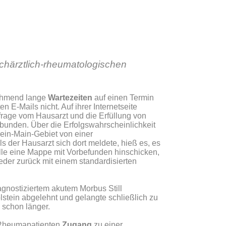
härztlich-rheumatologischen
nehmend lange
Wartezeiten
auf einen Termin
E-Mails nicht. Auf ihrer Internetseite
frage vom Hausarzt und die Erfüllung von
bunden. Über die Erfolgswahrscheinlichkeit
hein-Main-Gebiet von einer
s der Hausarzt sich dort meldete, hieß es, es
lle eine Mappe mit Vorbefunden hinschicken,
der zurück mit einem standardisierten
agnostiziertem akutem Morbus Still
tein abgelehnt und gelangte schließlich zu
 schon länger.
en Rheumapatienten
Zugang
zu einer