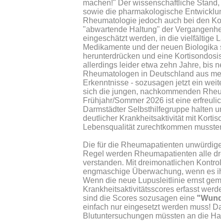
machen!" Der wissenschaftliche Stand, d
sowie die pharmakologische Entwicklu
Rheumatologie jedoch auch bei den Koll
"abwartende Haltung" der Vergangenheit a
eingeschätzt werden, in die vielfältige
Medikamente und der neuen Biologika sol
herunterdrücken und eine Kortisondosi
allerdings leider etwa zehn Jahre, bis 
Rheumatologen in Deutschland aus meh
Erkenntnisse - sozusagen jetzt ein wei
sich die jungen, nachkommenden Rheum
Frühjahr/Sommer 2026 ist eine erfreuli
Darmstädter Selbsthilfegruppe halten 
deutlicher Krankheitsaktivität mit Ko
Lebensqualität zurechtkommen mussten
Die für die Rheumapatienten unwürdige 
Regel werden Rheumapatienten alle dr
verstanden. Mit dreimonatlichen Kontr
engmaschige Überwachung, wenn es ihnen
Wenn die neue Lupusleitlinie ernst gemei
Krankheitsaktivitätsscores erfasst wer
sind die Scores sozusagen eine
"Wund
einfach nur eingesetzt werden muss! D
Blutuntersuchungen müssten an die Ha