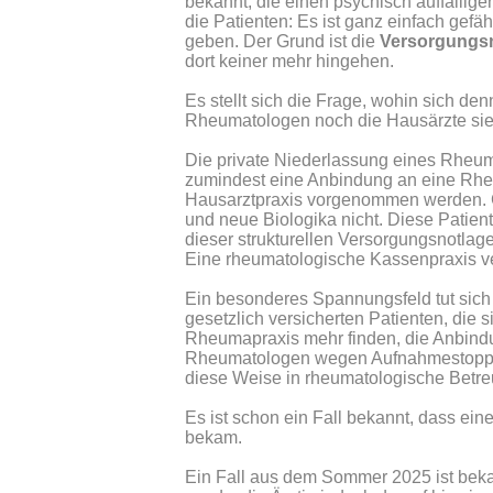
bekannt, die einen psychisch auffällige
die Patienten: Es ist ganz einfach gef
geben. Der Grund ist die
Versorgungs
dort keiner mehr hingehen.
Es stellt sich die Frage, wohin sich d
Rheumatologen noch die Hausärzte si
Die private Niederlassung eines Rheum
zumindest eine Anbindung an eine Rhe
Hausarztpraxis vorgenommen werden. G
und neue Biologika nicht. Diese Patie
dieser strukturellen Versorgungsnotlag
Eine rheumatologische Kassenpraxis verg
Ein besonderes Spannungsfeld tut sich
gesetzlich versicherten Patienten, die s
Rheumapraxis mehr finden, die Anbindu
Rheumatologen wegen Aufnahmestopp abg
diese Weise in rheumatologische Betr
Es ist schon ein Fall bekannt, dass ein
bekam.
Ein Fall aus dem Sommer 2025 ist bekan