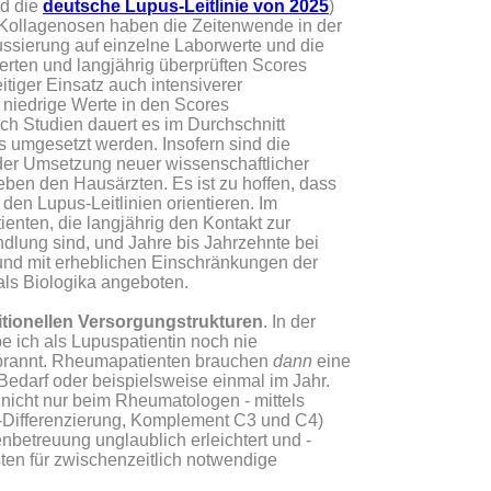
d die
deutsche Lupus-Leitlinie von 2025
)
Kollagenosen haben die Zeitenwende in der
ussierung auf einzelne Laborwerte und die
ierten und langjährig überprüften Scores
tiger Einsatz auch intensiverer
f niedrige Werte in den Scores
ch Studien dauert es im Durchschnitt
is umgesetzt werden. Insofern sind die
der Umsetzung neuer wissenschaftlicher
eben den Hausärzten. Es ist zu hoffen, dass
n Lupus-Leitlinien orientieren. Im
enten, die langjährig den Kontakt zur
dlung sind, und Jahre bis Jahrzehnte bei
 und mit erheblichen Einschränkungen der
ls Biologika angeboten.
ditionellen Versorgungstrukturen
. In der
ich als Lupuspatientin noch nie
erbrannt. Rheumapatienten brauchen
dann
eine
Bedarf oder beispielsweise einmal im Jahr.
 nicht nur beim Rheumatologen - mittels
NA-Differenzierung, Komplement C3 und C4)
betreuung unglaublich erleichtert und -
ten für zwischenzeitlich notwendige