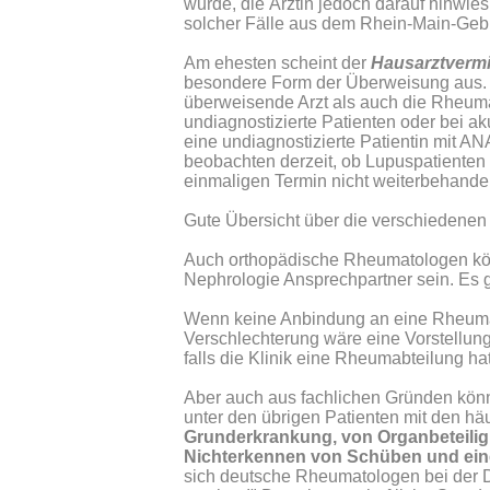
wurde, die Ärztin jedoch darauf hinwies
solcher Fälle aus dem Rhein-Main-Gebie
Am ehesten scheint der
Hausarztvermit
besondere Form der Überweisung aus. D
überweisende Arzt als auch die Rheuma
undiagnostizierte Patienten oder bei ak
eine undiagnostizierte Patientin mit 
beobachten derzeit, ob Lupuspatienten
einmaligen Termin nicht weiterbehande
Gute Übersicht über die verschiedenen 
Auch orthopädische Rheumatologen könn
Nephrologie Ansprechpartner sein. Es 
Wenn keine Anbindung an eine Rheumapr
Verschlechterung wäre eine Vorstellun
falls die Klinik eine Rheumabteilung hat
Aber auch aus fachlichen Gründen kön
unter den übrigen Patienten mit den 
Grunderkrankung, von Organbeteiligu
Nichterkennen von Schüben und eine
sich deutsche Rheumatologen bei der D