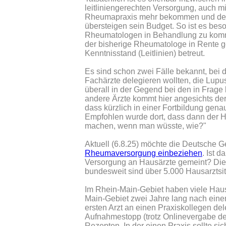
leitliniengerechten Versorgung, auch m
Rheumapraxis mehr bekommen und der Ha
übersteigen sein Budget. So ist es bes
Rheumatologen in Behandlung zu kommen
der bisherige Rheumatologe in Rente g
Kenntnisstand (Leitlinien) betreut.
Es sind schon zwei Fälle bekannt, bei
Fachärzte delegieren wollten, die Lup
überall in der Gegend bei den in Fra
andere Ärzte kommt hier angesichts der
dass kürzlich in einer Fortbildung ge
Empfohlen wurde dort, dass dann der H
machen, wenn man wüsste, wie?"
Aktuell (6.8.25) möchte die Deutsche G
Rheumaversorgung einbeziehen
. Ist 
Versorgung an Hausärzte gemeint? Die 
bundesweit sind über 5.000 Hausarztsi
Im Rhein-Main-Gebiet haben viele Hau
Main-Gebiet zwei Jahre lang nach eine
ersten Arzt an einen Praxiskollegen de
Aufnahmestopp (trotz Onlinevergabe de
Rezepten. In der einen Praxis sollte s