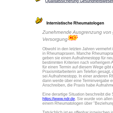
Qualitätssicherung Gesundheitswese
Internistische Rheumatologen
Zunehmende Ausgrenzung von ges
Versorgung
Obwohl in den letzten Jahren vermehrt
in Rheumapraxen. Manche Rheumapraxen s
geben sie einen Aufnahmestopp für neu
bestimmten Kriterien nach vorherigem 
für einen Termin auf diesem Wege gibt 
Praxismitarbeiterin am Telefon gesagt, 
sei Aufnahmestopp. In einer anderen Rh
dann werde über eine Terminvergabe en
Anschreiben, die Praxis habe Aufnahm
Eine derartige Situation beschreibt di
https://www.ndr.de
. Sie wurde von alle
einem Rheumatologen über "Beziehunge
Tatsächlich ist es offenbar inzwischen