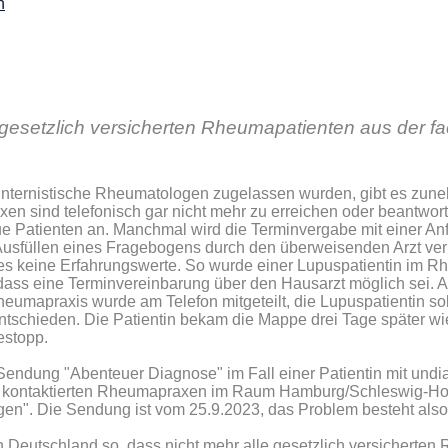
n
etzlich versicherten Rheumapatienten aus der fac
 internistische Rheumatologen zugelassen wurden, gibt es zu
ind telefonisch gar nicht mehr zu erreichen oder beantworten 
e Patienten an. Manchmal wird die Terminvergabe mit einer An
Ausfüllen eines Fragebogens durch den überweisenden Arzt ver
es keine Erfahrungswerte. So wurde einer Lupuspatientin im R
dass eine Terminvereinbarung über den Hausarzt möglich sei. Al
eumapraxis wurde am Telefon mitgeteilt, die Lupuspatientin so
tschieden. Die Patientin bekam die Mappe drei Tage später wie
estopp.
e Sendung "Abenteuer Diagnose" im Fall einer Patientin mit undi
n kontaktierten Rheumapraxen im Raum Hamburg/Schleswig-Hols
n". Die Sendung ist vom 25.9.2023, das Problem besteht also
 in Deutschland so, dass nicht mehr alle gesetzlich versichert