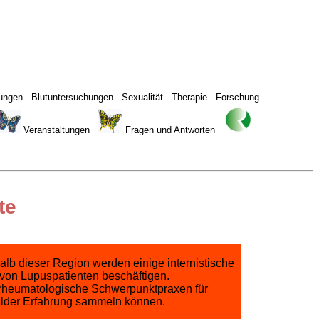
gungen
Blutuntersuchungen
Sexualität
Therapie
Forschung
Veranstaltungen
Fragen und Antworten
te
lb dieser Region werden einige internistische
 von Lupuspatienten beschäftigen.
h-rheumatologische Schwerpunktpraxen für
bilder Erfahrung sammeln können.