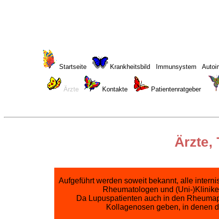
Startseite
Krankheitsbild
Immunsystem
Autoi
Ärzte
Kontakte
Patientenratgeber
Ärzte,
Aufgeführt werden soweit bekannt, alle inter
Rheumatologen und (Uni-)Kliniken
Da Lupuspatienten auch in den Rheumapra
Kollagenosen geben, in denen di