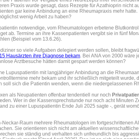
deren Praxis wurde gesagt, dass Rezepte für Azathioprin nicht 
nten gar keine Anbindung an eine Rheumapraxis mehr hatte. Is
möglichst wenig Arbeit zu haben?
spatientin notwendige, vom Rheumatologen erbetene Blutkontro
et ab. Termine an ihre Kassenpatienten vergibt sie in fünf M
len (Beispiel vom 13.6.26).
ziner so viele Aufgaben delegiert werden sollen, bleibt fragwür
 15 Hausärzten ihre Diagnose bekam
. Bei ANA von 2000 wäre j
innlose Arztbesuche hätten damit gespart werden können?
eine Lupuspatientin mit langjähriger Anbindung an die Rheumaa
ntrolltermine mehr bekam und ihr schließlich mitgeteilt wurde,
in soll sich die Patientin wenden, wenn die niedergelassene
 als Neupatienten offenbar tendentiell nur noch
Privatpatie
eden. Wer in der Kassensprechstunde nur noch acht Minuten Ze
nd zu einer Lupuspatientin Ende Juli 2025 sagte -, gerät womögl
-Neckar-Raum mehrere Rheumatologen im fortgeschrittenen Alte
hen. Sie orientieren sich nicht am aktuellen wissenschaftlichen
rechen sie ständig und verhalten sich unfreundlich bis aggress