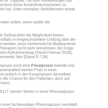
nliche Tragödie, hat aber Auswirkungen auf
s scheint keine Kontrollmechanismen zu
ehr hat. Unter normalen Verhältnissen würde
wenden sollen, wenn weder die
 Selbstzahler die Möglichkeit bieten,
otfalls in eingeschränktem Umfang über die
et werden, teure herkömmliche Medikamente
herapien nicht mehr teilnehmen. Als Folge
 jetzt Aufnahmestopp [Stand Februar 2026].
iviertel Jahr [Stand 8.7.26]
enpraxis noch eine
Privatpraxis
betreibt und
Kassenpatient keinen Platz in einer
ren jedoch in der Kassenpraxis desselben
 die Chance für den Patienten, doch auf
 muss.
 116117, keinen Termin in einer Rheumapraxis
n einer fachkundigen Rheumapraxis vermittelt