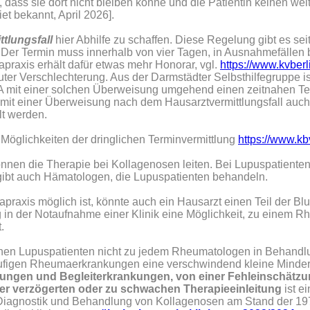
, dass sie dort nicht bleiben könne und die Patientin keinen wei
t bekannt, April 2026].
tlungsfall
hier Abhilfe zu schaffen. Diese Regelung gibt es sei
er Termin muss innerhalb von vier Tagen, in Ausnahmefällen bi
praxis erhält dafür etwas mehr Honorar, vgl.
https://www.kvberl
uter Verschlechterung. Aus der Darmstädter Selbsthilfegruppe i
ANA mit einer solchen Überweisung umgehend einen zeitnahen Te
 mit einer Überweisung nach dem Hausarztvermittlungsfall auc
lt werden.
Möglichkeiten der dringlichen Terminvermittlung
https://www.kb
en die Therapie bei Kollagenosen leiten. Bei Lupuspatienten 
gibt auch Hämatologen, die Lupuspatienten behandeln.
axis möglich ist, könnte auch ein Hausarzt einen Teil der Blu
g in der Notaufnahme einer Klinik eine Möglichkeit, zu einem
.
nen Lupuspatienten nicht zu jedem Rheumatologen in Behandl
häufigen Rheumaerkrankungen eine verschwindend kleine Minder
ngen und Begleiterkrankungen, von einer Fehleinschätzung
r verzögerten oder zu schwachen Therapieeinleitung
ist e
iagnostik und Behandlung von Kollagenosen am Stand der 1970