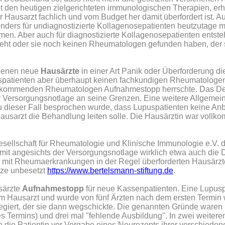
it den heutigen zielgerichteten immunologischen Therapien, erh
usarzt fachlich und vom Budget her damit überfordert ist. Au
onders für undiagnostizierte Kollagenosepatienten heutzutage 
. Aber auch für diagnostizierte Kollagenosepatienten entste
eht oder sie noch keinen Rheumatologen gefunden haben, der 
 denen neue
Hausärzte
in einer Art Panik oder Überforderung d
uspatienten aber überhaupt keinen fachkundigen Rheumatologen
ge kommenden Rheumatologen Aufnahmestopp herrschte. Das Del
 Versorgungsnotlage an seine Grenzen. Eine weitere Allgemeinm
nau dieser Fall besprochen wurde, dass Lupuspatienten keine A
ausarzt die Behandlung leiten solle. Die Hausärztin war vollk
esellschaft für Rheumatologie und Klinische Immunologie e.V. 
damit angesichts der Versorgungsnotlage wirklich etwa auch die
mit Rheumaerkrankungen in der Regel überforderten Hausärzte 
tze unbesetzt
https://www.bertelsmann-stiftung.de
.
särzte
Aufnahmestopp
für neue Kassenpatienten. Eine Lupuspa
m Hausarzt und wurde von fünf Ärzten nach dem ersten Termin 
legiert, der sie dann wegschickte. Die genannten Gründe waren 
s Termins) und drei mal "fehlende Ausbildung". In zwei weiter
ich die Patientin vor Vergabe eines Neurezepts ihrer verschied