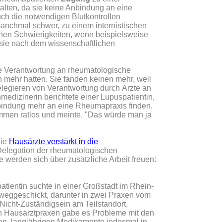
alten, da sie keine Anbindung an eine
ch die notwendigen Blutkontrollen
manchmal schwer, zu einem internistischen
hen Schwierigkeiten, wenn beispielsweise
sie nach dem wissenschaftlichen
ie Verantwortung an rheumatologische
 mehr hatten. Sie fanden keinen mehr, weil
egieren von Verantwortung durch Ärzte an
edizinerin berichtete einer Lupuspatientin,
nbindung mehr an eine Rheumapraxis finden.
ommen ratlos und meinte, "Das würde man ja
die
Hausärzte verstärkt in die
 Delegation der rheumatologischen
werden sich über zusätzliche Arbeit freuen:
tientin suchte in einer Großstadt im Rhein-
weggeschickt, darunter in zwei Praxen vom
Nicht-Zuständigsein am Teilstandort,
en Hausarztpraxen gabe es Probleme mit den
enen, langjährigen Medikamente jedesmal in