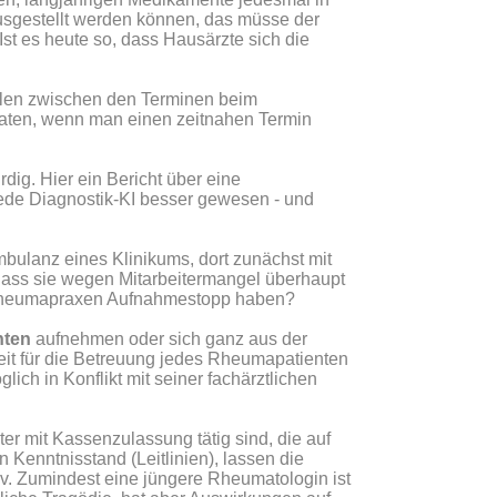
ausgestellt werden können, das müsse der
t es heute so, dass Hausärzte sich die
llen zwischen den Terminen beim
onaten, wenn man einen zeitnahen Termin
dig. Hier ein Bericht über eine
ede Diagnostik-KI besser gewesen - und
mbulanz eines Klinikums, dort zunächst mit
 dass sie wegen Mitarbeitermangel überhaupt
n Rheumapraxen Aufnahmestopp haben?
nten
aufnehmen oder sich ganz aus der
it für die Betreuung jedes Rheumapatienten
ich in Konflikt mit seiner fachärztlichen
r mit Kassenzulassung tätig sind, die auf
 Kenntnisstand (Leitlinien), lassen die
iv. Zumindest eine jüngere Rheumatologin ist