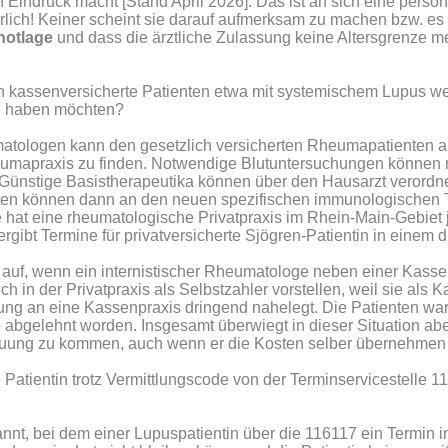
n Eindruck macht [Stand April 2026]. Das ist an sich eine persö
ährlich! Keiner scheint sie darauf aufmerksam zu machen bzw. e
notlage
und dass die ärztliche Zulassung keine Altersgrenze m
enn kassenversicherte Patienten etwa mit systemischem Lupus 
e haben möchten?
atologen kann den gesetzlich versicherten Rheumapatienten als
umapraxis zu finden. Notwendige Blutuntersuchungen können n
ünstige Basistherapeutika können über den Hausarzt verordn
nten können dann an den neuen spezifischen immunologischen T
e hat eine rheumatologische Privatpraxis im Rhein-Main-Gebiet
ibt Termine für privatversicherte Sjögren-Patientin in einem dre
 auf, wenn ein internistischer Rheumatologe neben einer Kass
ich in der Privatpraxis als Selbstzahler vorstellen, weil sie als 
ng an eine Kassenpraxis dringend nahelegt. Die Patienten wa
elehnt worden. Insgesamt überwiegt in dieser Situation aber
euung zu kommen, auch wenn er die Kosten selber übernehmen
e Patientin trotz Vermittlungscode von der Terminservicestelle
nt, bei dem einer Lupuspatientin über die 116117 ein Termin i