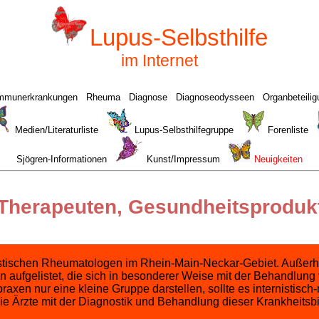
Lupus-Selbsthilfe
im Internet
mmunerkrankungen
Rheuma
Diagnose
Diagnoseodysseen
Organbeteili
Medien/Literaturliste
Lupus-Selbsthilfegruppe
Forenliste
Sjögren-Informationen
Kunst/Impressum
Neuigkeiten
 Therapeuten, Gesundheitsproduk
nistischen Rheumatologen im Rhein-Main-Neckar-Gebiet. Außerha
 aufgelistet, die sich in besonderer Weise mit der Behandlung
xen nur eine kleine Gruppe darstellen, sollte es internistisc
e Ärzte mit der Diagnostik und Behandlung dieser Krankheits