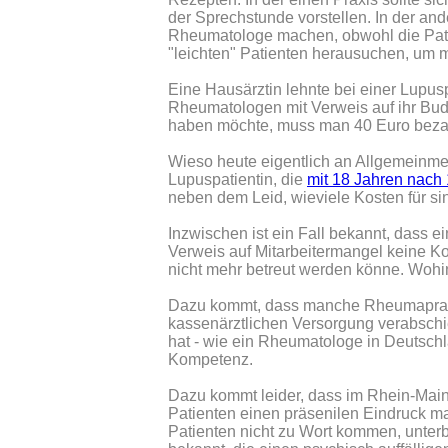
der Sprechstunde vorstellen. In der an
Rheumatologe machen, obwohl die Patie
"leichten" Patienten herausuchen, um 
Eine Hausärztin lehnte bei einer Lupu
Rheumatologen mit Verweis auf ihr Budg
haben möchte, muss man 40 Euro bezah
Wieso heute eigentlich an Allgemeinmedi
Lupuspatientin, die
mit 18 Jahren nach
neben dem Leid, wieviele Kosten für s
Inzwischen ist ein Fall bekannt, dass 
Verweis auf Mitarbeitermangel keine Ko
nicht mehr betreut werden könne. Woh
Dazu kommt, dass manche Rheumapraxen
kassenärztlichen Versorgung verabschi
hat - wie ein Rheumatologe in Deutschla
Kompetenz.
Dazu kommt leider, dass im Rhein-Main
Patienten einen präsenilen Eindruck mac
Patienten nicht zu Wort kommen, unterb